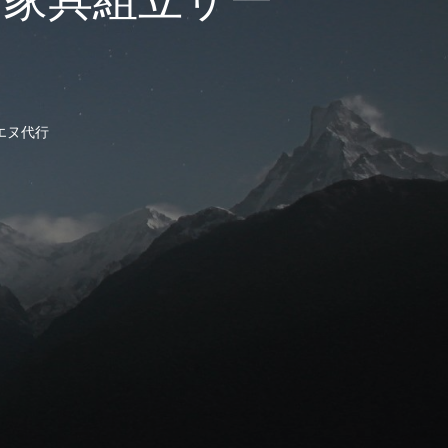
ス
エヌ代行