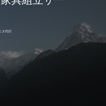
ス
エヌ代行